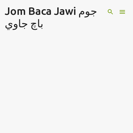
Jom Baca Jawi جوم
Langkau ke kandungan utama
باچ جاوي