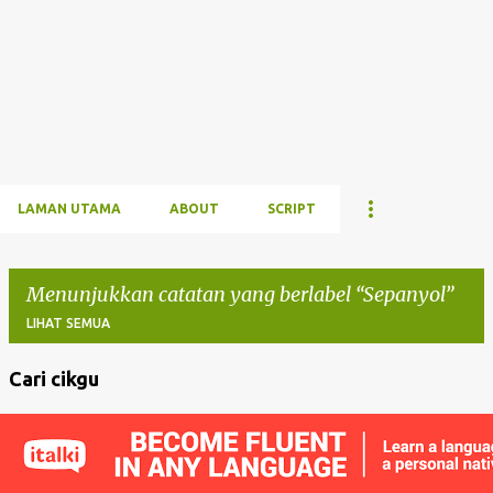
LAMAN UTAMA
ABOUT
SCRIPT
Menunjukkan catatan yang berlabel
Sepanyol
LIHAT SEMUA
Cari cikgu
C
a
t
a