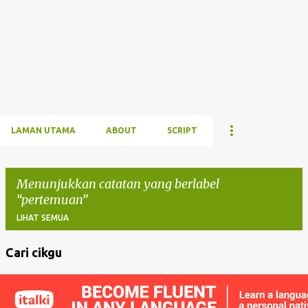
LAMAN UTAMA
ABOUT
SCRIPT
Menunjukkan catatan yang berlabel
pertemuan
LIHAT SEMUA
Cari cikgu
C
a
t