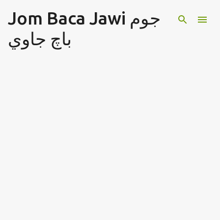
Jom Baca Jawi جوم
Langkau ke kandungan utama
باچ جاوي