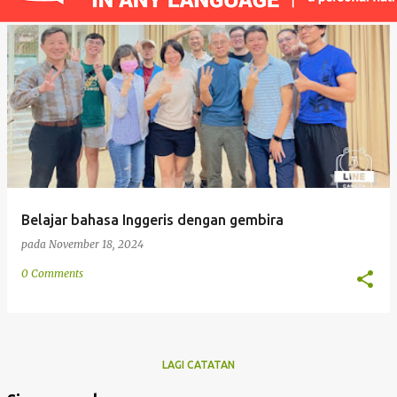
a
t
a
n
Belajar bahasa Inggeris dengan gembira
pada
November 18, 2024
0 Comments
LAGI CATATAN