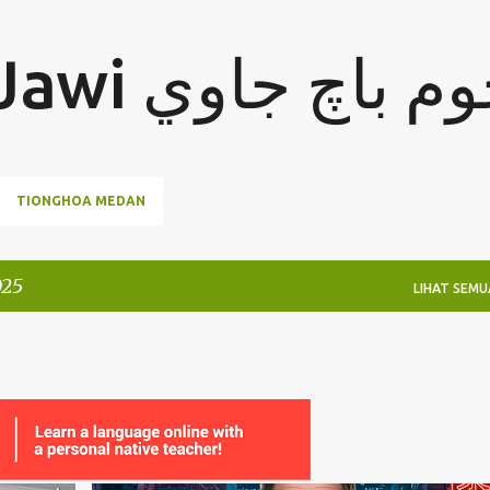
Langkau ke kandungan utama
Jom Baca Jawi  باچ جاوي
TIONGHOA MEDAN
025
LIHAT SEMU