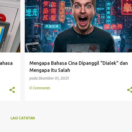
STIK
BARAT
CHINA
EROPAH
LINGUISTIK
POLITIK
+
SALAH FAHAM
+
bahasa
Mengapa Bahasa Cina Dipanggil "Dialek" dan
Mengapa Itu Salah
pada
Disember 01, 2025
0 Comments
LAGI CATATAN