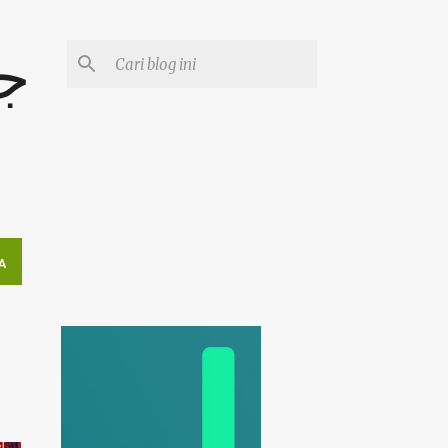
جوم
A