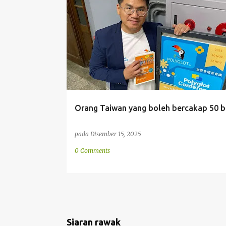
a
BERBILANG BAHASA
BERCAKAP
CINA
LINGUI
n
TAIWAN
Orang Taiwan yang boleh bercakap 50 
pada
Disember 15, 2025
0 Comments
Siaran rawak