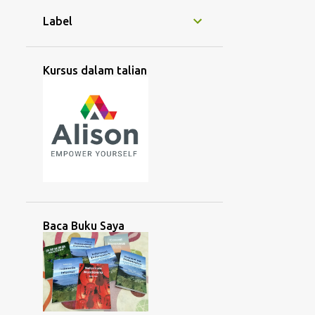
Orang Taiwan yang boleh
Label
bercakap 50 bahasa
Mengapa Bahasa Cina
Dipanggil "Dialek" dan
Kursus dalam talian
Mengapa...
2
November 2025
2
Oktober 2025
2
September 2025
2
Ogos 2025
2
Julai 2025
Baca Buku Saya
4
Jun 2025
4
Mei 2025
3
April 2025
2
Mac 2025