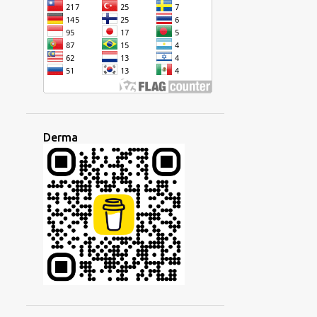
2
Disember 2023
1
Oktober 2023
1
September 2023
2
Jun 2023
2
April 2023
Derma
1
Januari 2023
10
2022
1
Disember 2022
1
November 2022
1
Julai 2022
1
Jun 2022
2
April 2022
2
Mac 2022