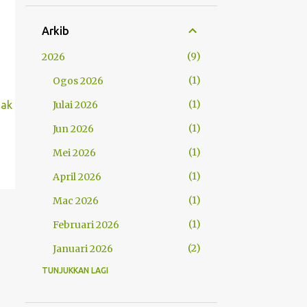
Arkib
9
2026
1
Ogos 2026
1
nak
Julai 2026
1
Jun 2026
1
Mei 2026
1
April 2026
1
Mac 2026
1
Februari 2026
2
Januari 2026
TUNJUKKAN LAGI
29
2025
2
Disember 2025