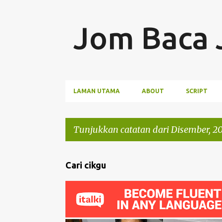
LAMAN UTAMA
ABOUT
SCRIPT
Tunjukkan catatan dari Disember, 2
C
Cari cikgu
a
t
a
t