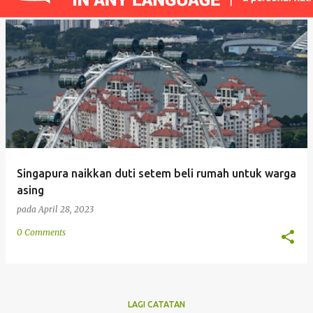
a
t
a
n
Singapura naikkan duti setem beli rumah untuk warga
asing
pada
April 28, 2023
0 Comments
LAGI CATATAN