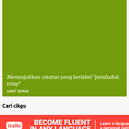
Menunjukkan catatan yang berlabel
penduduk
tetap
LIHAT SEMUA
Cari cikgu
C
a
t