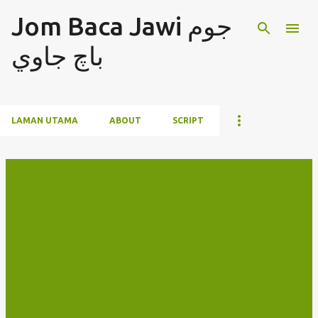
Jom Baca Jawi جوم
Langkau ke kandungan utama
باچ جاوي
LAMAN UTAMA
ABOUT
SCRIPT