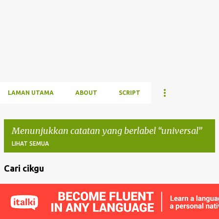
LAMAN UTAMA
ABOUT
SCRIPT
Menunjukkan catatan yang berlabel
universal
LIHAT SEMUA
Cari cikgu
C
a
t
a