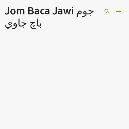
Jom Baca Jawi جوم
Langkau ke kandungan utama
باچ جاوي