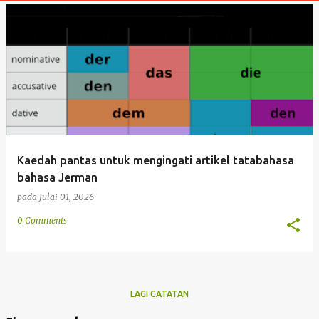
t
a
n
Kaedah pantas untuk mengingati artikel tatabahasa
bahasa Jerman
pada
Julai 01, 2026
0 Comments
LAGI CATATAN