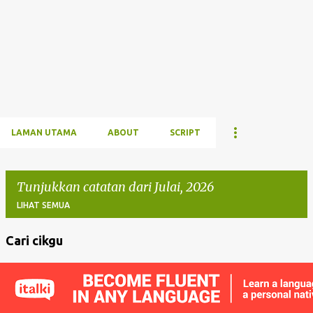
LAMAN UTAMA
ABOUT
SCRIPT
Tunjukkan catatan dari Julai, 2026
LIHAT SEMUA
Cari cikgu
C
a
t
a