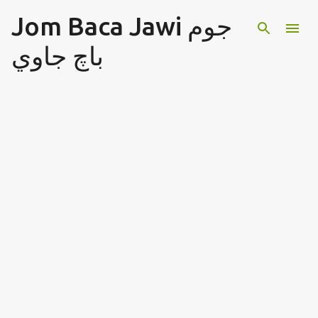
Jom Baca Jawi جوم
Langkau ke kandungan utama
باچ جاوي