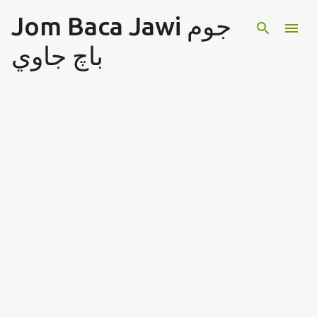
Jom Baca Jawi جوم
Langkau ke kandungan utama
باچ جاوي