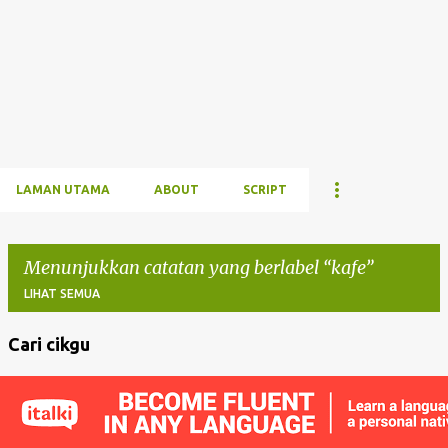
LAMAN UTAMA
ABOUT
SCRIPT
Menunjukkan catatan yang berlabel
kafe
LIHAT SEMUA
Cari cikgu
C
a
t
a