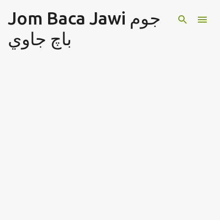
Jom Baca Jawi جوم
Langkau ke kandungan utama
باچ جاوي