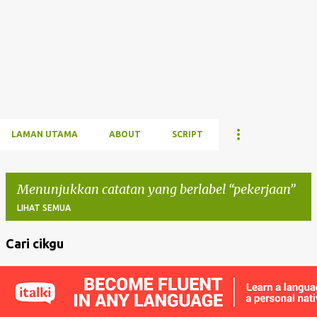
LAMAN UTAMA
ABOUT
SCRIPT
Menunjukkan catatan yang berlabel
pekerjaan
LIHAT SEMUA
Cari cikgu
C
a
t
a