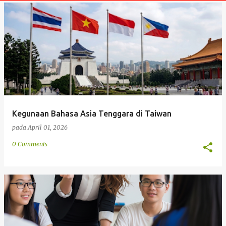
t
a
n
Kegunaan Bahasa Asia Tenggara di Taiwan
pada
April 01, 2026
0 Comments