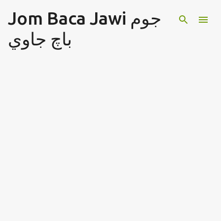
Jom Baca Jawi جوم
Langkau ke kandungan utama
باچ جاوي