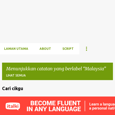
LAMAN UTAMA
ABOUT
SCRIPT
Menunjukkan catatan yang berlabel
Malaysia
LIHAT SEMUA
Cari cikgu
C
a
t
a