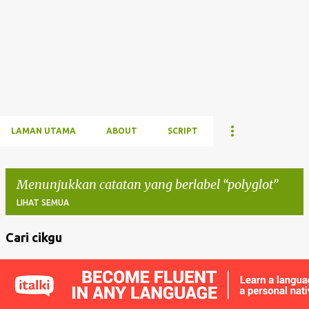
LAMAN UTAMA
ABOUT
SCRIPT
Menunjukkan catatan yang berlabel
polyglot
LIHAT SEMUA
Cari cikgu
C
a
t
a