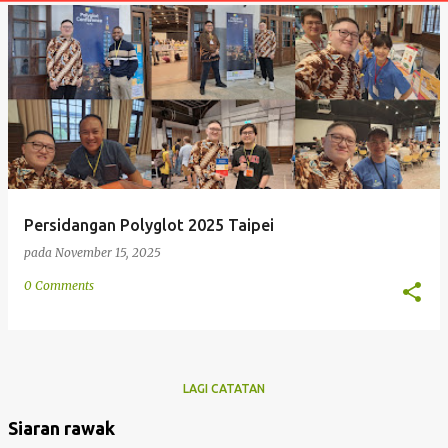
t
a
n
Persidangan Polyglot 2025 Taipei
pada
November 15, 2025
0 Comments
LAGI CATATAN
Siaran rawak