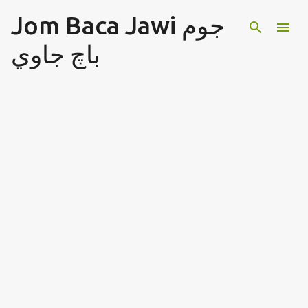
Jom Baca Jawi جوم
Langkau ke kandungan utama
باچ جاوي