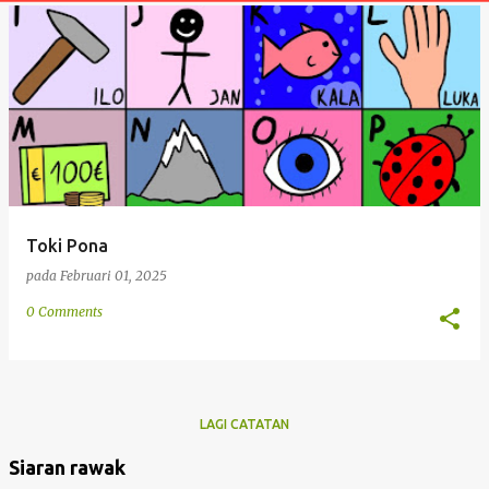
t
a
n
Toki Pona
pada
Februari 01, 2025
0 Comments
LAGI CATATAN
Siaran rawak