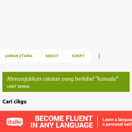
LAMAN UTAMA
ABOUT
SCRIPT
Menunjukkan catatan yang berlabel
kanada
LIHAT SEMUA
Cari cikgu
C
a
t
a