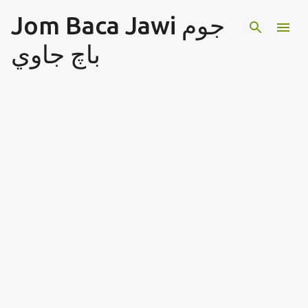
Jom Baca Jawi جوم
Langkau ke kandungan utama
باچ جاوي