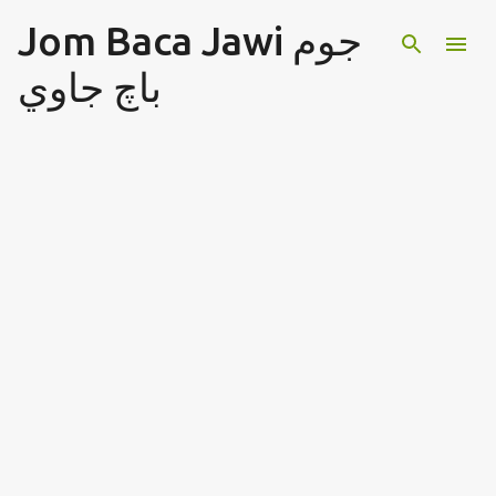
Jom Baca Jawi جوم
Langkau ke kandungan utama
باچ جاوي