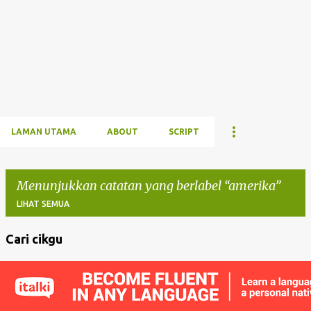
LAMAN UTAMA
ABOUT
SCRIPT
Menunjukkan catatan yang berlabel
amerika
LIHAT SEMUA
Cari cikgu
C
a
t
a