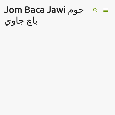
Jom Baca Jawi جوم
Langkau ke kandungan utama
باچ جاوي