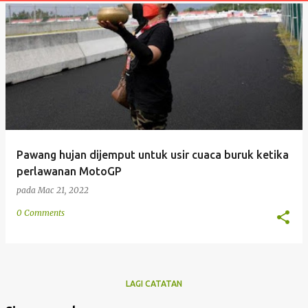
t
a
n
Pawang hujan dijemput untuk usir cuaca buruk ketika
perlawanan MotoGP
pada
Mac 21, 2022
0 Comments
LAGI CATATAN