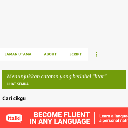
LAMAN UTAMA
ABOUT
SCRIPT
Menunjukkan catatan yang berlabel
litar
LIHAT SEMUA
Cari cikgu
C
a
t
a