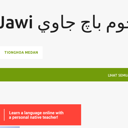
Langkau ke kandungan utama
Jom Baca Jawi  باچ جاوي
TIONGHOA MEDAN
LIHAT SEMU