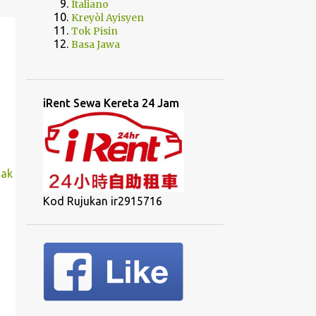
Italiano
Kreyòl Ayisyen
Tok Pisin
Basa Jawa
iRent Sewa Kereta 24 Jam
nak
Kod Rujukan ir2915716