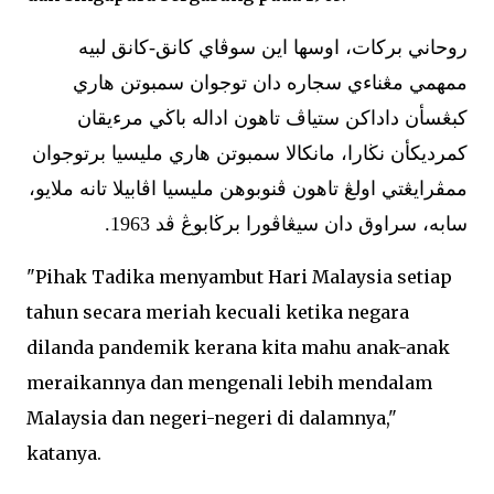
روحاني بركات، اوسها اين سوڤاي كانق-كانق لبيه
ممهمي مڠناءي سجاره دان توجوان سمبوتن هاري
كبڠسأن داداكن ستياڤ تاهون اداله باڬي مرءيقان
كمرديكأن نڬارا، مانكالا سمبوتن هاري مليسيا برتوجوان
ممڤرايڠتي اولڠ تاهون ڤنوبوهن مليسيا اڤابيلا تانه ملايو،
سابه، سراوق دان سيڠاڤورا برڬابوڠ ڤد 1963.
"Pihak Tadika menyambut Hari Malaysia setiap
tahun secara meriah kecuali ketika negara
dilanda pandemik kerana kita mahu anak-anak
meraikannya dan mengenali lebih mendalam
Malaysia dan negeri-negeri di dalamnya,"
katanya.