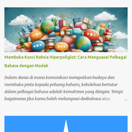
Membuka Kunci Rahsia Hiperpoliglot: Cara Menguasai Pelbagai
Bahasa dengan Mudah
Dalam dunia di mana komunikasi merapatkan budaya dan
membuka pintu kepada peluang baharu, kebolehan bertutur
dalam pelbagai bahasa adalah kemahiran yang diingini. Tetapi
bagaimana jika kamu boleh melampaui dwibahasa atau
trilingualisme dan menjadi hiperpoliglot (seseorang yang fasih
bertutur enam, sepuluh atau dua puluh bahasa)? Hiperpoliglot
tidak dilahirkan dengan kebolehan yang luar biasa, mereka
dibuat melalui dedikasi, strategi, dan cinta yang mendalam untuk