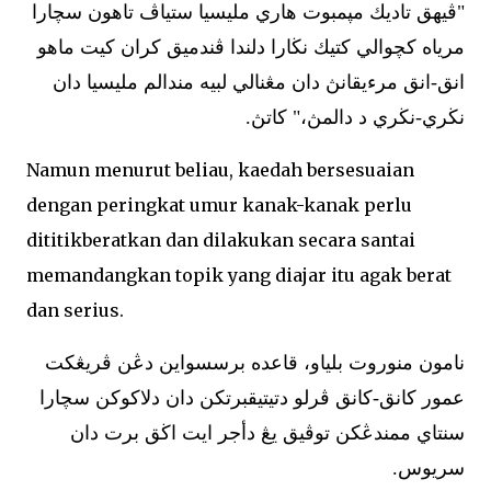
"ڤيهق تاديك مڽمبوت هاري مليسيا ستياڤ تاهون سچارا
مرياه كچوالي كتيك نڬارا دلندا ڤندميق كران كيت ماهو
انق-انق مرءيقانڽ دان مڠنالي لبيه مندالم مليسيا دان
نڬري-نڬري د دالمڽ،" كاتڽ.
Namun menurut beliau, kaedah bersesuaian
dengan peringkat umur kanak-kanak perlu
dititikberatkan dan dilakukan secara santai
memandangkan topik yang diajar itu agak berat
dan serius.
نامون منوروت بلياو، قاعده برسسواين دڠن ڤريڠكت
عمور كانق-كانق ڤرلو دتيتيقبرتكن دان دلاكوكن سچارا
سنتاي ممندڠكن توڤيق يڠ دأجر ايت اڬق برت دان
سريوس.