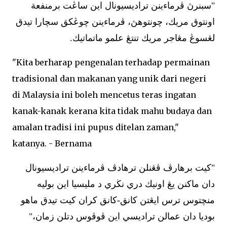
"سبنرڽ ڤرماءينن تراديسيونال اين ساڠت برمنفعة
اونتوق مريك، چونتوهڽ، ڤرماءينن چوڠكق سچارا تيدق
لڠسوڠ مڠاجر مريك تنتڠ علمو ماتماتيك.
"Kita berharap pengenalan terhadap permainan
tradisional dan makanan yang unik dari negeri
di Malaysia ini boleh mencetus teras ingatan
kanak-kanak kerana kita tidak mahu budaya dan
amalan tradisi ini pupus ditelan zaman,"
katanya. - Bernama
"كيت برهارڤ ڤڠنلن ترهادڤ ڤرماءينن تراديسيونال
دان ماكنن يڠ اونيك دري نڬري د مليسيا اين بوليه
منچتوس ترس ايڠتن كانق-كانق كران كيت تيدق ماهو
بوديا دان عمالن تراديسي اين ڤوڤوس دتلن زمان،"