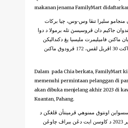
makanan jenama FamilyMart didaftarkan 
 منجامو سليرا تنڤا وس-وس، چيا بركات
وان جاكيم دان ڤروسيسڽ تله برمولا د دوا
ان ماكنن فاميليمرت مليسيا يڠ دكنداليكن
اوليه قل كيتچين تله داعتراف حلال اوليه جاكيم سجق 2019 دان ستاكت 30 اڤريل لڤس، 172 ڤرودوق ماكنن
Dalam pada Chia berkata, FamilyMart ki
memenuhi permintaan pelanggan di pa
akan dibuka menjelang akhir 2023 di ka
Kuantan, Pahang.
سسواين اونتوق ممنوهي ڤرمينتأن ڤلڠڬن د
ڤنتاي تيمور سمننجوڠ دان مڽاسركن 20 چاوڠن اكن دبوك منجلڠ اخير 2023 د كاوسن ايت دڠن ببراڤ چاوڠن