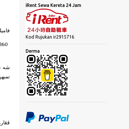
iRent Sewa Kereta 24 Jam
فامي
Kod Rujukan ir2915716
360
Derma
تمبه.
i
ڤڠار