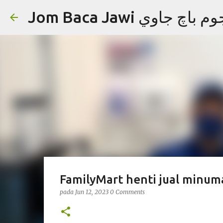
Jom Baca Jawi م باچ جاوي
FamilyMart henti jual minum
pada
Jun 12, 2023
0 Comments