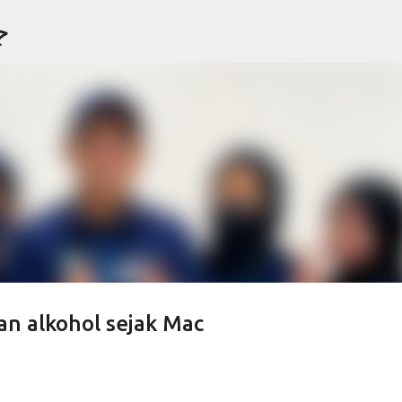
جو
Langkau ke kandungan utama
an alkohol sejak Mac