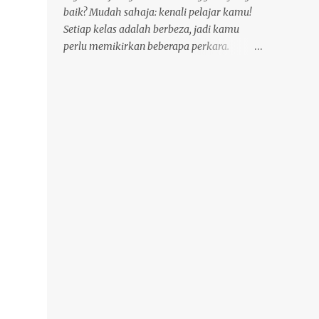
Eropah yang diterima. Walau
baik? Mudah sahaja: kenali pelajar kamu!
bagaimanapun, keteraturan dan
Setiap kelas adalah berbeza, jadi kamu
kesederhanaan yang lengkap—tiada
perlu memikirkan beberapa perkara.
peraturan atau pengecualian yang tidak
Pertama, berapa umur pelajar kamu? Ini
perlu—menjadikannya jauh lebih mudah
sangat penting. Kanak-kanak kecil
daripada mana-mana bahasa tersebut.
memerlukan keseronokan! Fikirkan lagu,
Matlamat ahli bahasa Jespersen untuk
permainan dan gambar yang terang.
bahasa paling mudah untuk kebanyakan
Mereka mempunyai rentang perhatian
orang direalisasikan olehnya. Esperanto
yang singkat, jadi teruskan ia bergerak.
biasanya menggunakan tanda diakritik
Remaja? Mereka mahu bercakap tentang
yang tersendiri, yang, walaupun dalam er...
perkara sebenar, perkara yang mereka
ambil berat. Mungkin bercakap tentang
muzik, filem atau internet. Orang dewasa
sering memerlukan bahasa Inggeris untuk
bekerja atau melancong. Mereka ingin
mempelajari frasa dan tatabahasa yang
berguna. Kedua, tahap manakah pelajar
kamu? Adakah mereka baru dalam bahasa