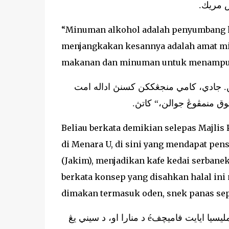
يس مريك
“Minuman alkohol adalah penyumbang kec
menjangkakan kesannya adalah amat m
makanan dan minuman untuk menampung
“ن. جادي، كامي منجڠككن كسنڽ اداله امت
توق منمڤوڠ جوالن،“ كاتڽ
Beliau berkata demikian selepas Majli
di Menara U, di sini yang mendapat pens
(Jakim), menjadikan kafe kedai serbane
berkata konsep yang disahkan halal in
dimakan termasuk oden, snek panas seper
بلياو بركات دمكين سلڤس مجليس ڤڠعمومن ڤرودوق فاميليمرت مليسيا ايايت فاميچفé د منارا او، د سيني يڠ