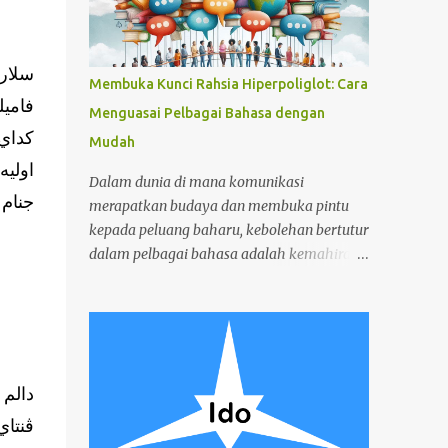
سلاري
Membuka Kunci Rahsia Hiperpoliglot: Cara
فاميل
Menguasai Pelbagai Bahasa dengan
كداي 
Mudah
Dalam dunia di mana komunikasi
جنام.
merapatkan budaya dan membuka pintu
kepada peluang baharu, kebolehan bertutur
dalam pelbagai bahasa adalah kemahiran
yang diingini. Tetapi bagaimana jika kamu
boleh melampaui dwibahasa atau
trilingualisme dan menjadi hiperpoliglot
(seseorang yang fasih bertutur enam,
sepuluh atau dua puluh bahasa)?
دالم 
Hiperpoliglot tidak dilahirkan dengan
kebolehan yang luar biasa, mereka dibuat
melalui dedikasi, strategi, dan cinta yang