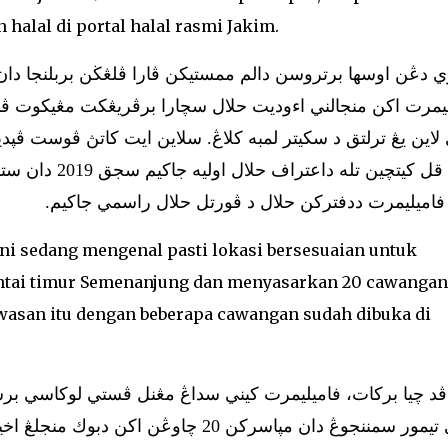
halal di portal halal rasmi Jakim.
 دڠن اوسها برتروسن دالم ممستيكن ڤارا ڤلڠڬن بربلنجا دان
يمرت اكن منجالني اءوديت حلال سچارا برڤريڠكت مڠيكوت ڤند
لاين يڠ ترلتق د سكيتر لمبه كلاڠ. سلاين ايت كاتڽ ڤوست ڤڽدي
 فاميليمرت ددفتركن حلال د ڤورتل حلال راسمي جاكيم
ni sedang mengenal pasti lokasi bersesuaian untuk
ntai timur Semenanjung dan menyasarkan 20 cawangan
wasan itu dengan beberapa cawangan sudah dibuka di
ڤد چيا بركات، فاميليمرت كيني سداڠ مڠنل ڤستي لوكاسي بر