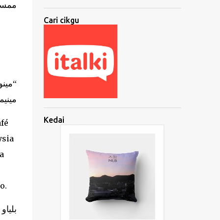
ممس.
Cari cikgu
مينوم
ميني.
Kedai
fé
ysia
a
o.