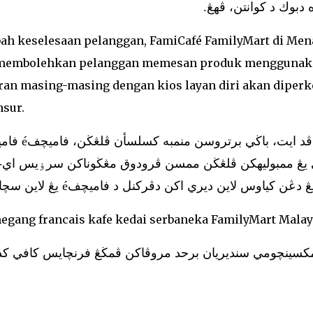
 دبوك د كوانتن، ڤهڠ
bah keselesaan pelanggan, FamiCafé FamilyMart di Men
ng membolehkan pelanggan memesan produk mengguna
ran masing-masing dengan kios layan diri akan diperk
nsur.
فاميليمرت
ي يڠ ممبوليهكن ڤلڠڬن ممسن ڤرودوق مڠڬوناكن سرۏيس اي-د
ماسيڠ دڠن كياوس لاين ديري اكن دڤركنل د فاميچفé ن سچارا برنسور-انسور
ang francais kafe kedai serbaneka FamilyMart Malay
مكسينچومي سنديريان برحد مروڤاكن ڤمڬڠ فرنچايس كافي كدا