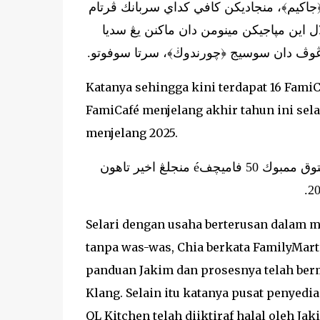
﴿جاكيم﴾، منجاديكن كافي كداي سربانك ڤرتام
ل اين مڽاجيكن مينومن دان ماكنن يڠ سديا
اڠوڤ دان سوسيج ﴿چورندوڬ﴾، سرتا سوفوتو
Katanya sehingga kini terdapat 16 Fami
FamiCafé menjelang akhir tahun ini sel
menjelang 2025.
كاتڽ سهيڠڬ كيني ترداڤت 16 فاميچفé د مليسيا، دڠن ساسرن اونتوق ممبوك 50 فاميچفé منجلڠ اخير تاهون
Selari dengan usaha berterusan dalam 
tanpa was-was, Chia berkata FamilyMart
panduan Jakim dan prosesnya telah bermu
Klang. Selain itu katanya pusat penyed
QL Kitchen telah diiktiraf halal oleh Jak