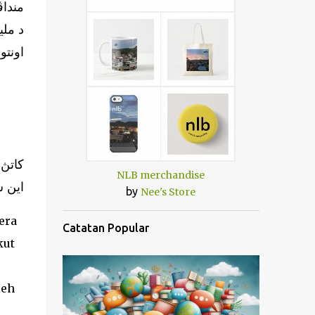
منداڤ
د ملي
اون.
NLB merchandise
منجلڠ .
by
Nee's Store
era
Catatan Popular
kut
leh