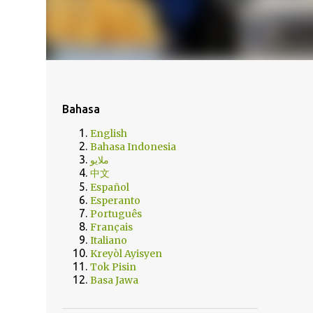
Bahasa
English
Bahasa Indonesia
ملايو
中文
Español
Esperanto
Português
Français
Italiano
Kreyòl Ayisyen
Tok Pisin
Basa Jawa