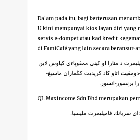
Dalam pada itu, bagi berterusan menam
U kini mempunyai kios layan diri ya
servis e-dompet atau kad kredit kegema
di FamiCafé yang lain secara beransur-a
دالم ڤد ايت، باڬي برتروسن منمبه كسلسأن ڤلڠڬن، فاميچفé  د منارا او كيني ممڤوڽاءي كياوس لاين
ومڤيت اتاو كاد كريديت كڬماران ماسيڠ
QL Maxincome Sdn Bhd merupakan pemeg
ي سربانك فاميليمرت مليسيا