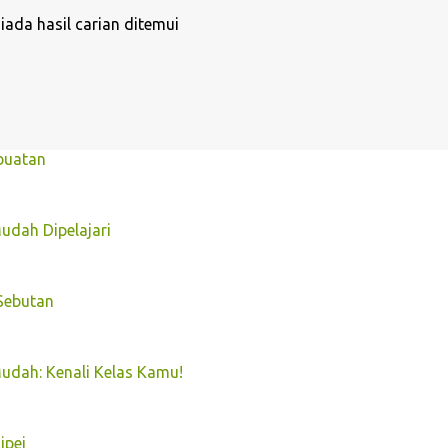
iada hasil carian ditemui
buatan
dah Dipelajari
 Sebutan
udah: Kenali Kelas Kamu!
ipei