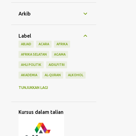
Arkib
Label
ABJAD
ACARA
AFRIKA
AFRIKA SELATAN
AGAMA
AHLI POLITIK
AIDILFITRI
AKADEMIA
AL-QURAN
ALKOHOL
AMERIKA
ANTARABANGSA
ARAB
TUNJUKKAN LAGI
ASEAN GAMES
ASIA
ASIA TENGAH
ASIA TENGGARA
Kursus dalam talian
ASIA TIMUR
BAHASA
BANGSA
BANK
BANK ISLAM
BANTU