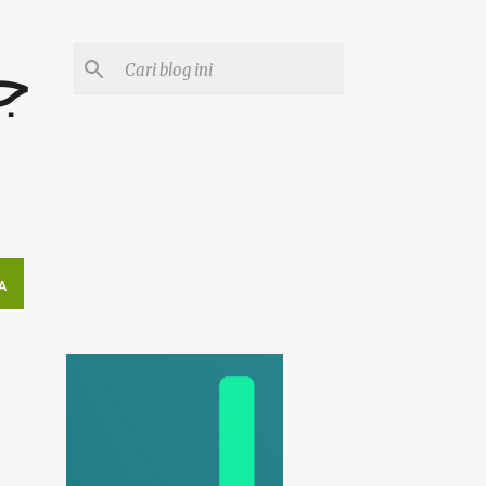
جوم
A