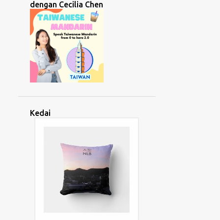
dengan Cecilia Chen
LEMBAGA HASIL DALAM NEGERI
LINGUISTIK
LIP LAP RAYA
LITAR
LOGHAT
LUAR NEGARA
MACAU
MACP
MAGHRIBI
MALAYSIA
MANDALIKA
MASYARAKAT
MEDAN
MEDIA SOSIAL
MELAYU
MEMBACA
MENDENGAR
Kedai
MENGAJAR
MENTALITI
MENTERI PELANCONGAN
MENTERI PEMBANGUNAN WANITA
MENTERI SUMBER MANUSIA
MENULIS
MESYUARAT
MINDA
MINDSET
MISTIK
MOTIVASI
MOTOGP