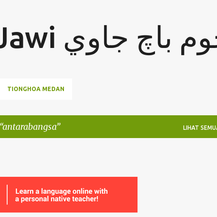
Langkau ke kandungan utama
Jom Baca Jawi  باچ جاوي
TIONGHOA MEDAN
antarabangsa
LIHAT SEMU