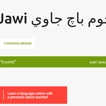
Langkau ke kandungan utama
Jom Baca Jawi  باچ جاوي
TIONGHOA MEDAN
isyarat
LIHAT SEMU