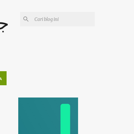
جوم
A