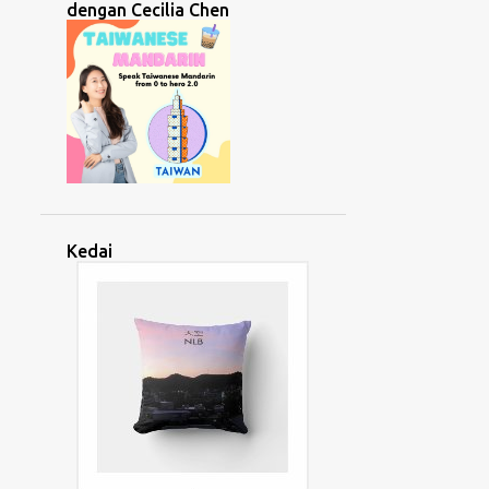
dengan Cecilia Chen
LEMBAGA HASIL DALAM NEGERI
LINGUISTIK
LIP LAP RAYA
LITAR
LOGHAT
LUAR NEGARA
MACAU
MACP
MAGHRIBI
MALAYSIA
MANDALIKA
MASYARAKAT
MEDAN
MEDIA SOSIAL
MELAYU
MEMBACA
MENDENGAR
Kedai
MENGAJAR
MENTALITI
MENTERI PELANCONGAN
MENTERI PEMBANGUNAN WANITA
MENTERI SUMBER MANUSIA
MENULIS
MESYUARAT
MINDA
MINDSET
MISTIK
MOTIVASI
MOTOGP