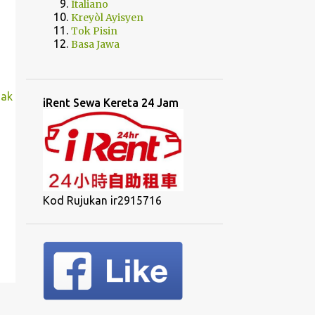
Italiano
Kreyòl Ayisyen
Tok Pisin
Basa Jawa
nak
iRent Sewa Kereta 24 Jam
Kod Rujukan ir2915716