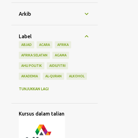
Arkib
Label
ABJAD
ACARA
AFRIKA
AFRIKA SELATAN
AGAMA
AHLI POLITIK
AIDILFITRI
AKADEMIA
AL-QURAN
ALKOHOL
AMERIKA
ANTARABANGSA
ARAB
TUNJUKKAN LAGI
ASEAN GAMES
ASIA
ASIA TENGAH
ASIA TENGGARA
Kursus dalam talian
ASIA TIMUR
BAHASA
BANGSA
BANK
BANK ISLAM
BANTU