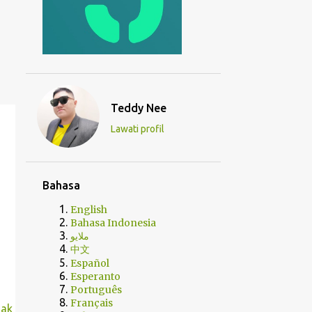
Teddy Nee
Lawati profil
Bahasa
English
Bahasa Indonesia
ملايو
中文
Español
Esperanto
Português
Français
nak