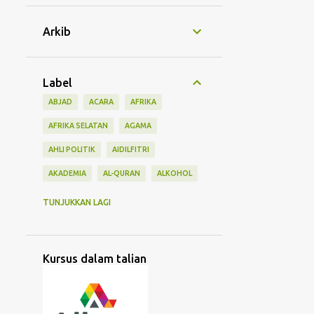
Arkib
Label
ABJAD
ACARA
AFRIKA
AFRIKA SELATAN
AGAMA
AHLI POLITIK
AIDILFITRI
AKADEMIA
AL-QURAN
ALKOHOL
AMERIKA
ANTARABANGSA
ARAB
TUNJUKKAN LAGI
ASEAN GAMES
ASIA
ASIA TENGAH
ASIA TENGGARA
Kursus dalam talian
ASIA TIMUR
BAHASA
BANGSA
BANK
BANK ISLAM
BANTU