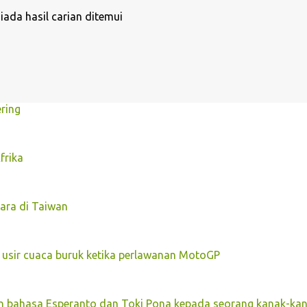
iada hasil carian ditemui
ring
frika
ara di Taiwan
 usir cuaca buruk ketika perlawanan MotoGP
n bahasa Esperanto dan Toki Pona kepada seorang kanak-ka