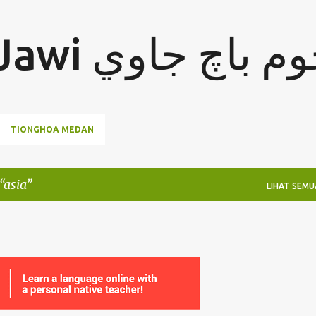
Langkau ke kandungan utama
Jom Baca Jawi  باچ جاوي
TIONGHOA MEDAN
asia
LIHAT SEMU