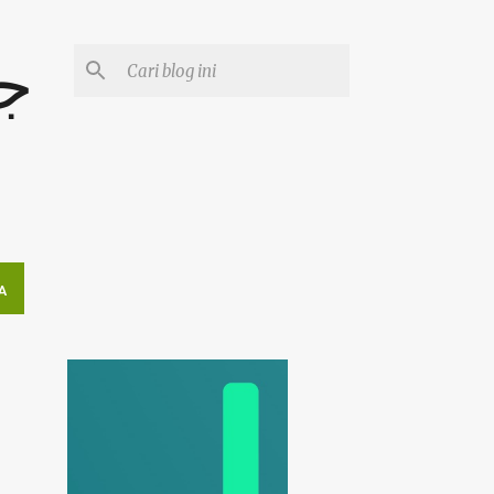
جوم
A