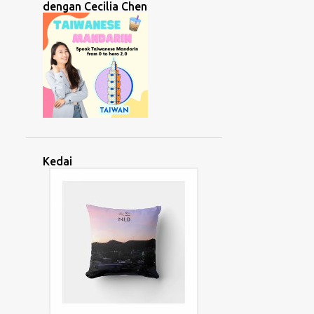
dengan Cecilia Chen
LEMBAGA HASIL DALAM NEGERI
LINGUISTIK
LIP LAP RAYA
LITAR
LOGHAT
LUAR NEGARA
MACAU
MACP
MAGHRIBI
MALAYSIA
MANDALIKA
MASYARAKAT
MEDAN
MEDIA SOSIAL
MELAYU
MEMBACA
MENDENGAR
Kedai
MENGAJAR
MENTALITI
MENTERI PELANCONGAN
MENTERI PEMBANGUNAN WANITA
MENTERI SUMBER MANUSIA
MENULIS
MESYUARAT
MINDA
MINDSET
MISTIK
MOTIVASI
MOTOGP